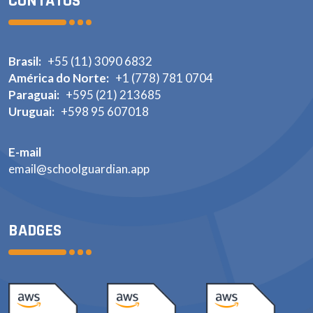
CONTATOS
Brasil:
+55 (11) 3090 6832
América do Norte:
+1 (778) 781 0704
Paraguai:
+595 (21) 213685
Uruguai:
+598 95 607018
E-mail
email@schoolguardian.app
BADGES