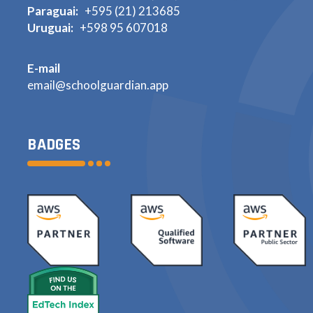
Paraguai:
+595 (21) 213685
Uruguai:
+598 95 607018
E-mail
email@schoolguardian.app
BADGES