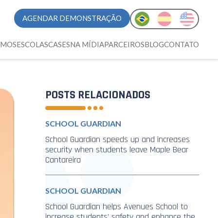
AGENDAR DEMONSTRAÇÃO
OMOS
ESCOLAS
CASES
NA MÍDIA
PARCEIROS
BLOG
CONTATO
POSTS RELACIONADOS
SCHOOL GUARDIAN
School Guardian speeds up and increases
security when students leave Maple Bear
Cantareira
SCHOOL GUARDIAN
School Guardian helps Avenues School to
increase students’ safety and enhance the